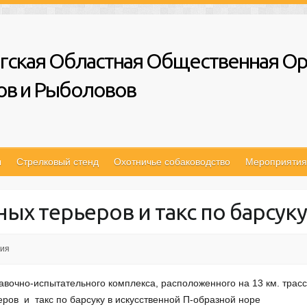
гская Областная Общественная Ор
ов и Рыболовов
ы
Стрелковый стенд
Охотничье собаководство
Мероприятия
ых терьеров и такс по барсуку
тия
равочно-испытательного комплекса, расположенного на 13 км. тра
ров и такс по барсуку в искусственной П-образной норе