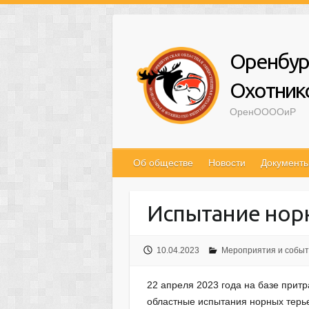
Оренбур
Охотник
ОренООООиР
Об обществе
Новости
Документ
Испытание норн
10.04.2023
Мероприятия и собы
22 апреля 2023 года на базе прит
областные испытания норных терье