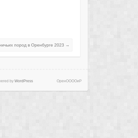
тничьих пород в Оренбурге 2023
→
ered by
WordPress
ОренООООиР