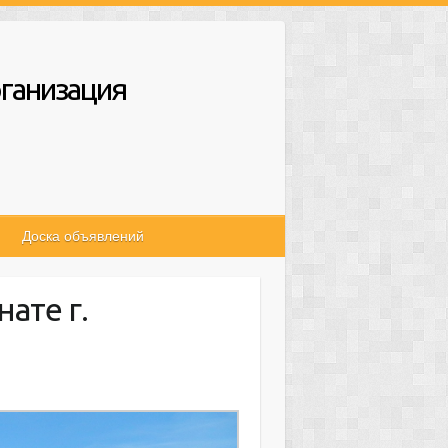
ганизация
Доска объявлений
ате г.