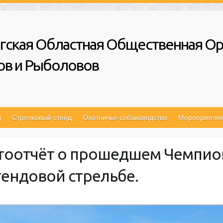
гская Областная Общественная Ор
ов и Рыболовов
ы
Стрелковый стенд
Охотничье собаководство
Мероприятия
Фотоотчёт о прошедшем Чемпион
тендовой стрельбе.